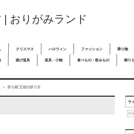
 | おりがみランド
ん
クリスマス
ハロウィン
ファッション
乗り物
物
遊び道具
道具・小物
食べもの・飲みもの
飾り
稿
折り紙 王冠の折り方
サ