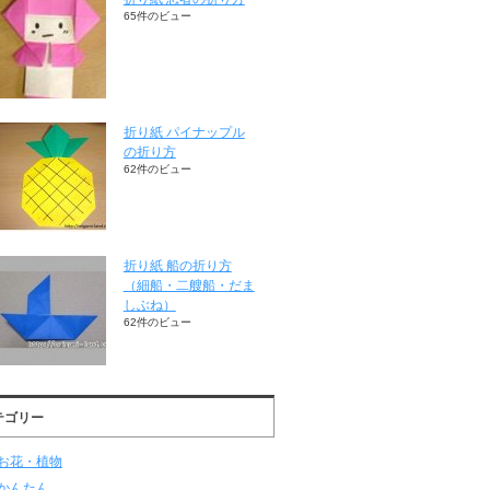
65件のビュー
折り紙 パイナップル
の折り方
62件のビュー
折り紙 船の折り方
（細船・二艘船・だま
しぶね）
62件のビュー
テゴリー
お花・植物
かんたん