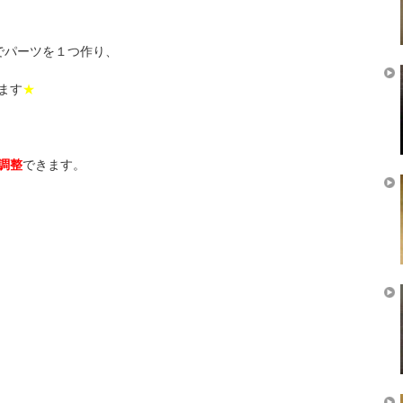
紙でパーツを１つ作り、
ます
★
調整
できます。