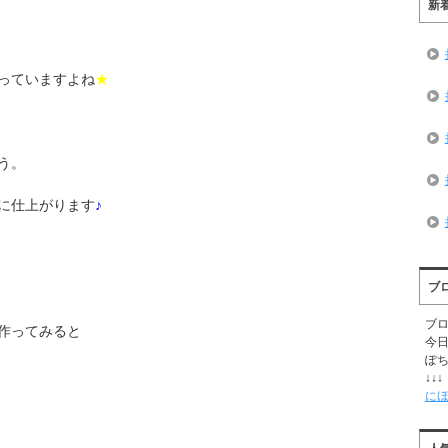
新
っていますよね
★
う。
に仕上がります
♪
ブ
ブ
作ってみると
今
ぽ
↓↓↓
に