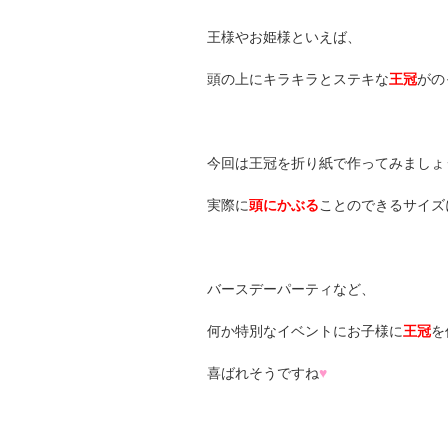
王様やお姫様といえば、
頭の上にキラキラとステキな
王冠
がの
今回は王冠を折り紙で作ってみましょ
実際に
頭にかぶる
ことのできるサイズ
バースデーパーティなど、
何か特別なイベントにお子様に
王冠
を
喜ばれそうですね
♥