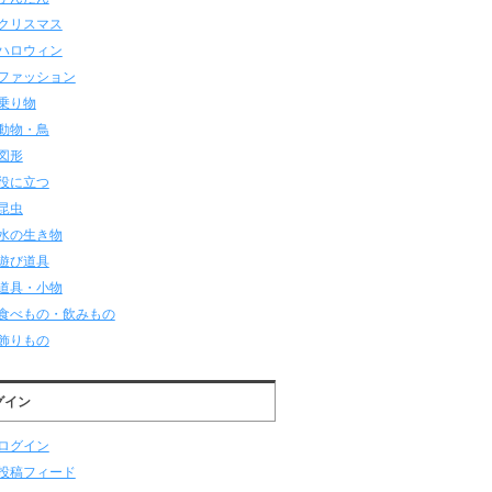
クリスマス
ハロウィン
ファッション
乗り物
動物・鳥
図形
役に立つ
昆虫
水の生き物
遊び道具
道具・小物
食べもの・飲みもの
飾りもの
グイン
ログイン
投稿フィード