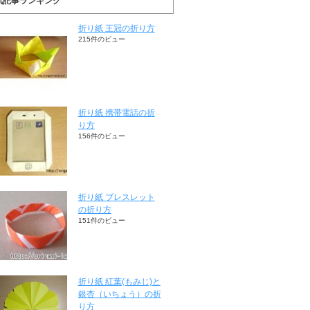
気記事ランキング
折り紙 王冠の折り方
215件のビュー
折り紙 携帯電話の折
り方
156件のビュー
折り紙 ブレスレット
の折り方
151件のビュー
折り紙 紅葉(もみじ)と
銀杏（いちょう）の折
り方