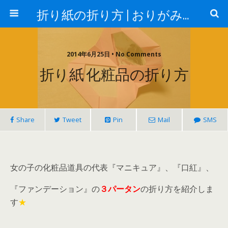
折り紙の折り方 | おりがみランド
2014年6月25日 • No Comments
折り紙 化粧品の折り方
Share
Tweet
Pin
Mail
SMS
女の子の化粧品道具の代表『マニキュア』、『口紅』、
『ファンデーション』の
３パータン
の折り方を紹介しま
す
★