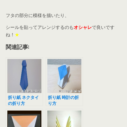
フタの部分に模様を描いたり、
シールを貼ってアレンジするのも
オシャレ
で良いです
ね！
★
関連記事:
折り紙 ネクタイ
折り紙 時計の折
の折り方
り方