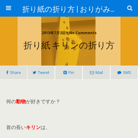
折り紙の折り方 | おりがみランド
2015年7月3日 • No Comments
折り紙 キリンの折り方
Share
Tweet
Pin
Mail
SMS
何の
動物
が好きですか？
首の長い
キリン
は、