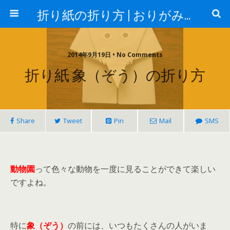
折り紙の折り方 | おりがみランド
2014年9月19日 • No Comments
折り紙 象（ぞう）の折り方
Share
Tweet
Pin
Mail
SMS
動物園
って色々な動物を一度に見ることができて楽しい
ですよね。
特に
象（ぞう）
の前には、いつもたくさんの人がいま