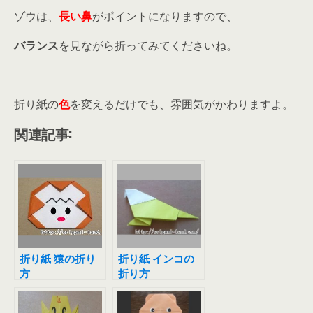
ゾウは、
長い鼻
がポイントになりますので、
バランス
を見ながら折ってみてくださいね。
折り紙の
色
を変えるだけでも、雰囲気がかわりますよ。
関連記事:
折り紙 猿の折り
折り紙 インコの
方
折り方