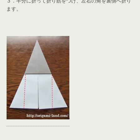
３．半分に折って折り筋をつけ、左右の角を裏側へ折り
ます。