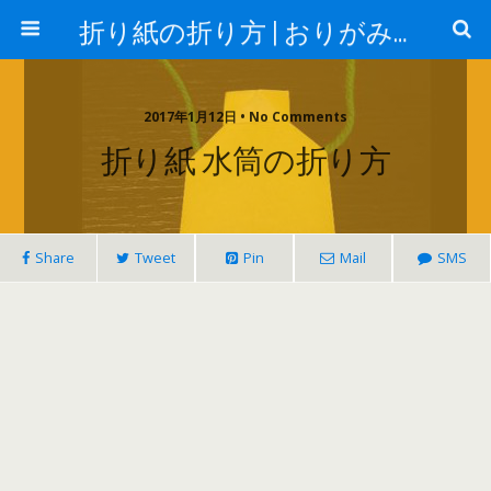
折り紙の折り方 | おりがみランド
2017年1月12日 • No Comments
折り紙 水筒の折り方
Share
Tweet
Pin
Mail
SMS