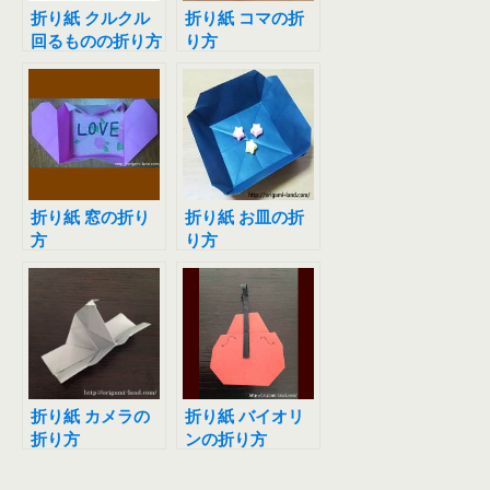
折り紙 クルクル
折り紙 コマの折
回るものの折り方
り方
（風車、プロペ
ラ）
折り紙 窓の折り
折り紙 お皿の折
方
り方
折り紙 カメラの
折り紙 バイオリ
折り方
ンの折り方