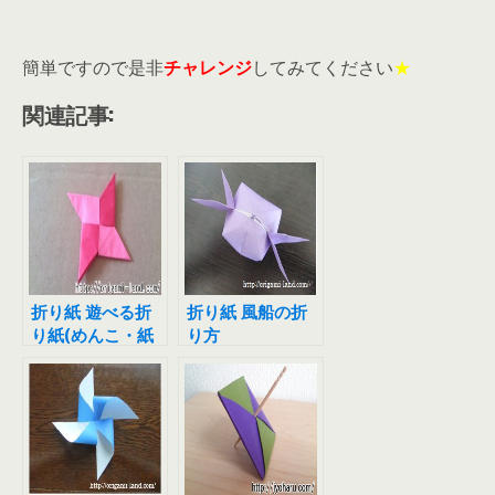
簡単ですので是非
チャレンジ
してみてください
★
関連記事:
折り紙 遊べる折
折り紙 風船の折
り紙(めんこ・紙
り方
でっぽう・手裏
剣)の折り方