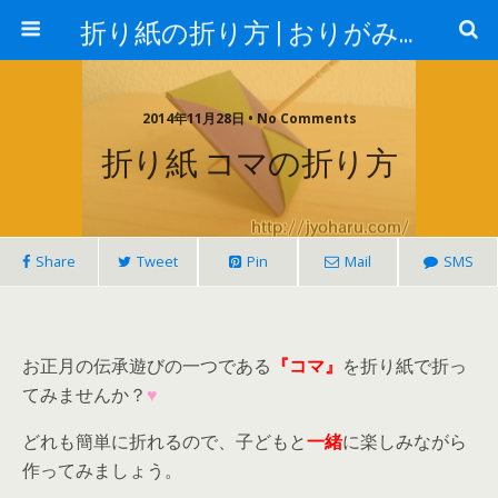
折り紙の折り方 | おりがみランド
2014年11月28日 • No Comments
折り紙 コマの折り方
Share
Tweet
Pin
Mail
SMS
お正月の伝承遊びの一つである
『コマ』
を折り紙で折っ
てみませんか？
♥
どれも簡単に折れるので、子どもと
一緒
に楽しみながら
作ってみましょう。