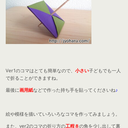
Ver1のコマはとても簡単なので、
小さい
子どもでも一人
で折ることができますね。
最後に
画用紙
などで作った持ち手を貼ってくださいね
♪
絵や模様を描いていろいろなコマを作ってみましょう。
また、ver2のコマの折り方の
工程８
の角を少し出して裏