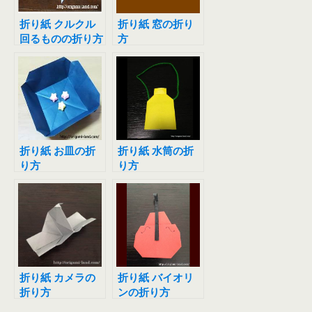
折り紙 クルクル
折り紙 窓の折り
回るものの折り方
方
（風車、プロペ
ラ）
折り紙 お皿の折
折り紙 水筒の折
り方
り方
折り紙 カメラの
折り紙 バイオリ
折り方
ンの折り方