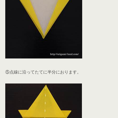
⑤点線に沿ってたてに半分におります。