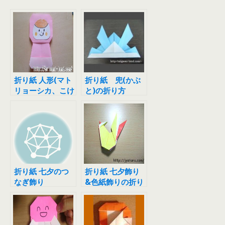
折り紙 人形(マト
折り紙 兜(かぶ
リョーシカ、こけ
と)の折り方
し、福助)の折り
方
折り紙 七夕のつ
折り紙 七夕飾り
なぎ飾り
&色紙飾りの折り
方