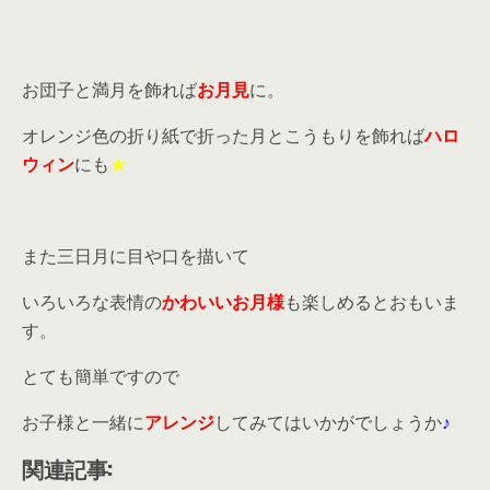
お団子と満月を飾れば
お月見
に。
オレンジ色の折り紙で折った月とこうもりを飾れば
ハロ
ウィン
にも
★
また三日月に目や口を描いて
いろいろな表情の
かわいいお月様
も楽しめるとおもいま
す。
とても簡単ですので
お子様と一緒に
アレンジ
してみてはいかがでしょうか
♪
関連記事: