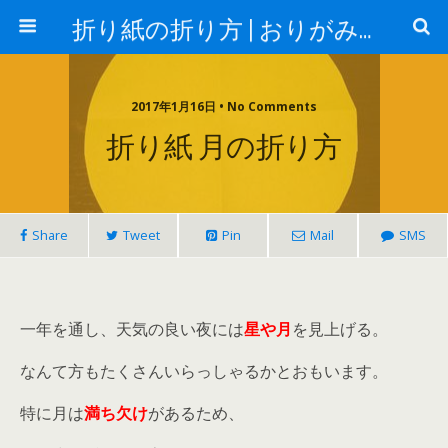
折り紙の折り方 | おりがみランド
2017年1月16日 • No Comments
折り紙 月の折り方
Share
Tweet
Pin
Mail
SMS
一年を通し、天気の良い夜には
星や月
を見上げる。
なんて方もたくさんいらっしゃるかとおもいます。
特に月は
満ち欠け
があるため、