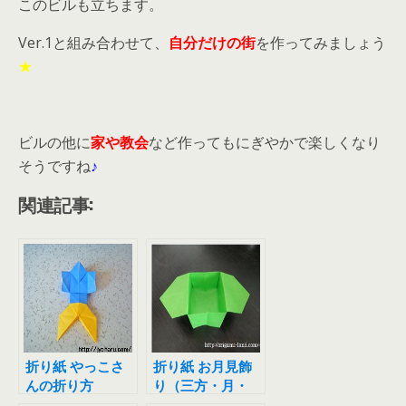
このビルも立ちます。
Ver.1と組み合わせて、
自分だけの街
を作ってみましょう
★
ビルの他に
家や教会
など作ってもにぎやかで楽しくなり
そうですね
♪
関連記事:
折り紙 やっこさ
折り紙 お月見飾
んの折り方
り（三方・月・
雲）の折り方