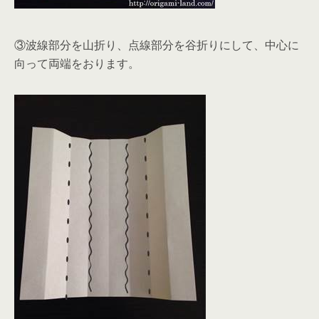
③波線部分を山折り、点線部分を谷折りにして、中心に
向って両端をおります。