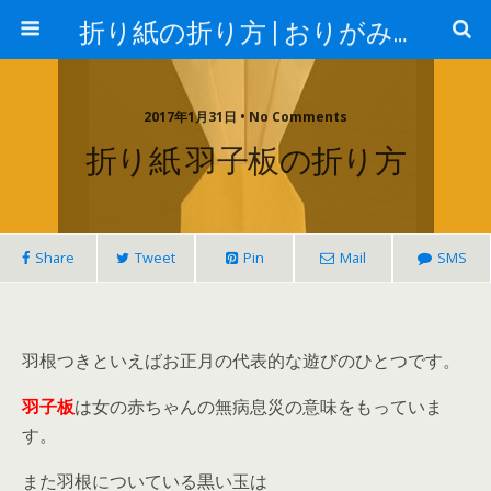
折り紙の折り方 | おりがみランド
2017年1月31日 • No Comments
折り紙 羽子板の折り方
Share
Tweet
Pin
Mail
SMS
羽根つきといえばお正月の代表的な遊びのひとつです。
羽子板
は女の赤ちゃんの無病息災の意味をもっていま
す。
また羽根についている黒い玉は