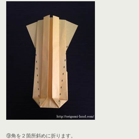
⑨角を２箇所斜めに折ります。