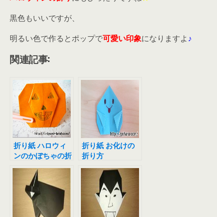
黒色もいいですが、
明るい色で作るとポップで
可愛い印象
になりますよ
♪
関連記事:
折り紙 ハロウィ
折り紙 お化けの
ンのかぼちゃの折
折り方
り方