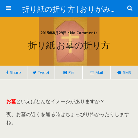
折り紙の折り方 | おりがみランド
2015年8月29日 • No Comments
折り紙 お墓の折り方
Share
Tweet
Pin
Mail
SMS
お墓
といえばどんなイメージがありますか？
夜、お墓の近くを通る時はちょっぴり怖かったりします
ね。