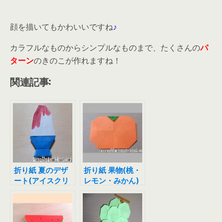
顔を描いてもかわいいですね
♪
カラフルなものからシンプルなものまで、たくさんの
パ
ターン
のきのこが作れますね！
関連記事:
折り紙 夏のデザ
折り紙 果物(桃・
ート(アイスクリ
レモン・みかん)
ーム＆かき氷)の
の折り方
折り方