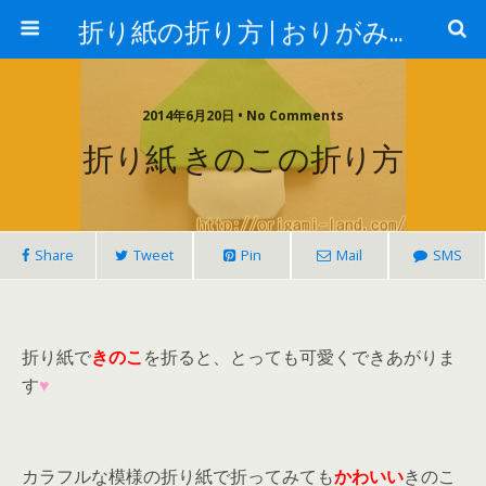
折り紙の折り方 | おりがみランド
2014年6月20日 • No Comments
折り紙 きのこの折り方
Share
Tweet
Pin
Mail
SMS
折り紙で
きのこ
を折ると、とっても可愛くできあがりま
す
♥
カラフルな模様の折り紙で折ってみても
かわいい
きのこ