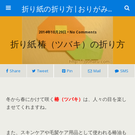
折り紙の折り方 | おりがみランド
2014年10月29日 • No Comments
折り紙 椿（ツバキ）の折り方
Share
Tweet
Pin
Mail
SMS
冬から春にかけて咲く
椿（ツバキ）
は、人々の目を楽し
ませてくれますね。
また、スキンケアや毛髪ケア用品として使われる椿油も