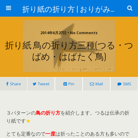
折り紙の折り方 | おりがみランド
2014年6月27日 • No Comments
折り紙 鳥の折り方三種(つる・つ
ばめ・はばたく鳥)
Share
Tweet
Pin
Mail
SMS
３パターンの
鳥の折り方
を紹介します。つるは伝承の折
り紙です
★
とても定番なので
一度
は折ったことのある方も多いので