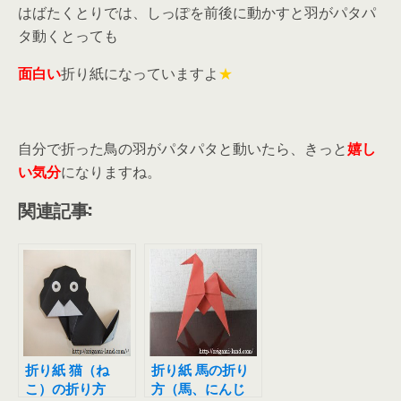
はばたくとりでは、しっぽを前後に動かすと羽がパタパ
タ動くとっても
面白い
折り紙になっていますよ
★
自分で折った鳥の羽がパタパタと動いたら、きっと
嬉し
い気分
になりますね。
関連記事:
折り紙 猫（ね
折り紙 馬の折り
こ）の折り方
方（馬、にんじ